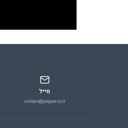
מייל
contact@payper.co.il