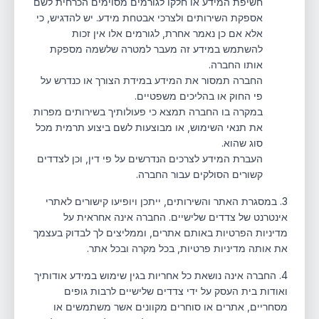
חשיפת המידע או חלקו לגורמים מסוימים הכרחית לשם
אספקת השירותים ולצרכי אבטחת מידע. יש להדגיש, כי
אלא אם כן נאמר אחרת, לגורמים אלו אין זכות
להשתמש במידע זה מעבר למטרה שלשמה מספקת
אותו החברה.
החברה תמסור את המידע במידת הצורך או כנדרש על
פי החוק או בהליכים משפטיים.
במקרה בו החברה תמצא כי פעולותיך בשירותים מפרות
את תנאי השימוש, או מבוצעות לשם ביצוע תרמית מכל
סוג שהוא.
העברת המידע לצרכים הנדרשים על פי דין, וכן לצדדים
קשורים הסולקים עבור החברה.
3. במסגרת האתר והשירותים, ייתכן ויופיעו קישורים לאתרי
אינטרנט של צדדים שלישיים. החברה אינה אחראית על
מדיניות הפרטיות באותם אתרים, וממליצים לך לבדוק בעצמך
את אותה מדיניות פרטיות, בכל מקרה ובכל אתר.
4. החברה אינה נושאת כל אחריות בגין שימוש במידע אודותיך
ואודות בית העסק על ידי צדדים שלישיים לרבות גופים
מסחריים, אתרים או סוחרים מקוונים אשר משתמשים או