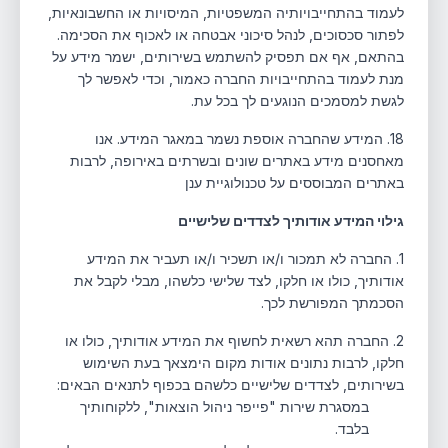
לעמוד בהתחייבויותיה המשפטיות, המיסויות או החשבונאיות,
לפתור סכסוכים, לנהל סיכוני אבטחה או לאכוף את הסכימה.
בהתאם, אף אם תפסיק להשתמש בשירותים, ישמר מידע על
מנת לעמוד בהתחייבויות החברה כאמור, וכדי לאפשר לך
לגשת למסמכים הנוגעים לך בכל עת.
18. המידע שהחברה אוספת נשמר במאגר המידע. אנו
מאחסנים מידע באתרים שונים ובשרתים באירופה, לרבות
באתרים המבוססים על טכנולוגיית ענן
גילוי המידע אודותיך לצדדים שלישיים
1. החברה לא תמכור ו/או תשכיר ו/או תעביר את המידע
אודותיך, כולו או חלקו, לצד שלישי כלשהו, מבלי לקבל את
הסכמתך המפורשת לכך.
2. החברה תהא רשאית לחשוף את המידע אודותיך, כולו או
חלקו, לרבות נתונים אודות מקום הימצאך בעת השימוש
בשירותים, לצדדים שלישיים כלשהם בכפוף לתנאים הבאים:
במסגרת שירות "פייפר ניהול הוצאות", ללקוחותיך
בלבד.