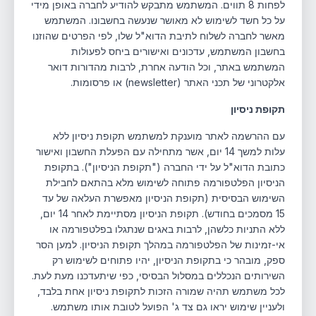
לפחות 8 תווים. המשתמש מתבקש להודיע לחברה באופן מידי
על כל חשד לשימוש לא מאושר שנעשה בחשבונו. המשתמש
מאשר לחברה לשלוח לתיבת הדוא"ל שלו, לפי הפרטים שהוזנו
בחשבון המשתמש, עדכונים ואישורים ביחס לפעולות
המשתמש באתר, וכל הודעה אחרת, לרבות מהדורות דואר
אלקטרוני של תכני האתר (newsletter) או פרסומות.
תקופת ניסיון
עם ההרשמה לאתר מוענקת למשתמש תקופת ניסיון ללא
עלות למשך 14 יום, אשר מתחילה עם הפעלת החשבון ואישור
כתובת הדוא"ל על ידי החברה ("תקופת הניסיון"). בתקופת
הניסיון הפלטפורמה פתוחה לשימוש מלא בהתאם לחבילת
השימוש הבסיסית (תקופת הניסיון מאפשרת העלאה של עד
15 מסמכים בחודש). תקופת הניסיון מסתיימת לאחר 14 יום,
ללא התניות כלשהן, לרבות באגים שנתגלו בפלטפורמה או
אי-זמינות של הפלטפורמה במהלך תקופת הניסיון. למען הסר
ספק, מובהר כי בתקופת הניסיון, יהיו פתוחים לשימוש רק
השירותים הנכללים במסלול הבסיסי, כפי שיתעדכנו מעת לעת.
לכל משתמש תהיה שמורה הזכות לתקופת ניסיון אחת בלבד,
ולעניין שימוש יראו גם צד ג' הפועל לטובת אותו משתמש.