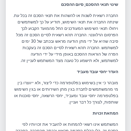
שינוי תנאי ההסכם; סיום ההסכם
החברה רשאית לשנות או להשהות את תנאי הסכם זה בכל עת.
שינתה החברה את תנאי השימוש, תודיע על כך למשתמשים
ויחולו תנאי השימוש המעודכנים החל מהמועד הקבוע לכך
הפרסום הרלוונטי. החברה תהא רשאית לסיים הסכם זה מכל
סיבה שהיא על ידי מתן הודעה מראש ובכתב של 30 ימים
למשתמש. החברה תהא רשאית לסיים הסכם זה בעקבות
הפרה של הוראות ההסכם באופן מידי על ידי הודעה
למשתמש, ולא תישמע כל טענה מצד המשתמש לעניין זה.
העדר יחסי עובד מעביד
מובהר כי אין בשימוש בפלטפורמה כדי ליצור, ולא ייווצרו בין
מי מהמשתמשים לחברה בגין מתן השירותים או בגין השימוש
בפלטפורמה יחסי עובד ומעביד, יחסי הרשאה, יחסי סוכנות או
שותפות, לצורך כל דבר ועניין.
המחאת זכויות
המשתמש אינו רשאי להמחות או להעביר את זכויותיו לפי
הסכם זה, בלי קבלת הסכמה מראש ובכתב מהחברה. החברה