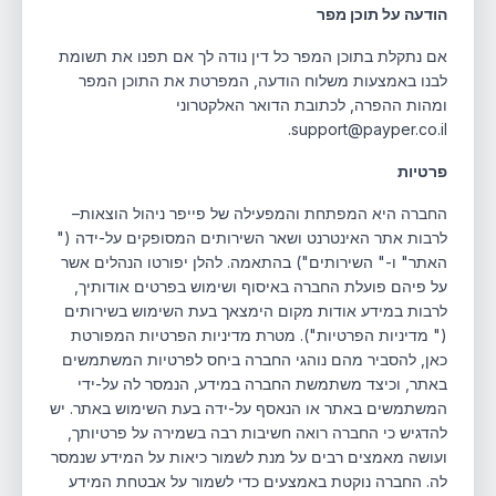
הודעה על תוכן מפר
אם נתקלת בתוכן המפר כל דין נודה לך אם תפנו את תשומת
לבנו באמצעות משלוח הודעה, המפרטת את התוכן המפר
ומהות ההפרה, לכתובת הדואר האלקטרוני
support@payper.co.il.
פרטיות
החברה היא המפתחת והמפעילה של פייפר ניהול הוצאות–
לרבות אתר האינטרנט ושאר השירותים המסופקים על-ידה ("
האתר" ו-" השירותים") בהתאמה. להלן יפורטו הנהלים אשר
על פיהם פועלת החברה באיסוף ושימוש בפרטים אודותיך,
לרבות במידע אודות מקום הימצאך בעת השימוש בשירותים
(" מדיניות הפרטיות"). מטרת מדיניות הפרטיות המפורטת
כאן, להסביר מהם נוהגי החברה ביחס לפרטיות המשתמשים
באתר, וכיצד משתמשת החברה במידע, הנמסר לה על-ידי
המשתמשים באתר או הנאסף על-ידה בעת השימוש באתר. יש
להדגיש כי החברה רואה חשיבות רבה בשמירה על פרטיותך,
ועושה מאמצים רבים על מנת לשמור כיאות על המידע שנמסר
לה. החברה נוקטת באמצעים כדי לשמור על אבטחת המידע