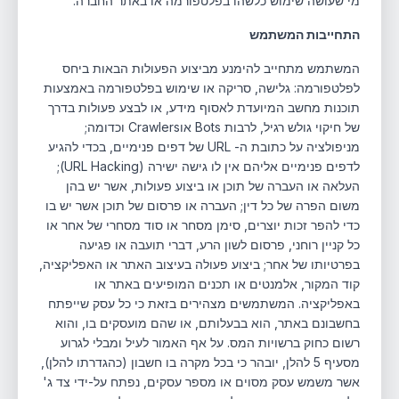
מי שעושה שימוש כלשהו בפלטפורמה או באתר החברה.
התחייבות המשתמש
המשתמש מתחייב להימנע מביצוע הפעולות הבאות ביחס
לפלטפורמה: גלישה, סריקה או שימוש בפלטפורמה באמצעות
תוכנות מחשב המיועדת לאסוף מידע, או לבצע פעולות בדרך
של חיקוי גולש רגיל, לרבות Bots אוCrawlers וכדומה;
מניפולציה על כתובת ה- URL של דפים פנימיים, בכדי להגיע
לדפים פנימיים אליהם אין לו גישה ישירה (URL Hacking);
העלאה או העברה של תוכן או ביצוע פעולות, אשר יש בהן
משום הפרה של כל דין; העברה או פרסום של תוכן אשר יש בו
כדי להפר זכות יוצרים, סימן מסחר או סוד מסחרי של אחר או
כל קניין רוחני, פרסום לשון הרע, דברי תועבה או פגיעה
בפרטיותו של אחר; ביצוע פעולה בעיצוב האתר או האפליקציה,
קוד המקור, אלמנטים או תכנים המופיעים באתר או
באפליקציה. המשתמשים מצהירים בזאת כי כל עסק שייפתח
בחשבונם באתר, הוא בבעלותם, או שהם מועסקים בו, והוא
רשום כחוק ברשויות המס. על אף האמור לעיל ומבלי לגרוע
מסעיף ‏5 להלן, יובהר כי בכל מקרה בו חשבון (כהגדרתו להלן),
אשר משמש עסק מסוים או מספר עסקים, נפתח על-ידי צד ג'