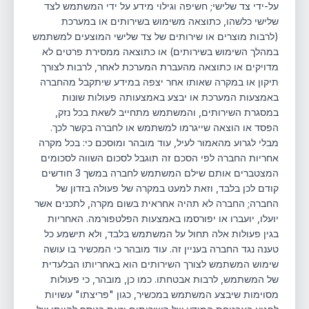
על-ידי צד שלישי; חשיפה וגילוי מידע על ידי המשתמש לצד
שלישי כלשהו, כתוצאה משימוש בשירותים או במערכת
(לרבות מוצרים או שירותים של צד שלישי המוצעים למשתמש
במהלך השימוש בשירותים) או כתוצאה ממסירת פרטים לא
מדויקים או כתוצאה מהעברת המערכת לאחר, לרבות לצורך
תיקון או במקרה שאותו אחר יצפה במידע שיתקבל מהחברה
באמצעות המערכת או יבצע באמצעותה פעולות שונות
במסגרת השירותים, והמשתמש מתחייב לשאת בכל נזק,
הפסד או הוצאה שייגרמו למשתמש או לחברה בקשר לכך.
מבלי לגרוע מהאמור לעיל, עוד מובהר ומוסכם כי: בכל מקרה
אחריות החברה לפי הסכם זה תוגבל לסכום השווה לסכומים
המצטברים אותם שילם המשתמש לחברה במשך 3 חודשים
קודם לכן בלבד, וזאת למעט במקרה של פעולה בזדון של
החברה; החברה לא תהיה אחראית בשום מקרה, לתכנים אשר
יועלו, יועברו או יפורסמו באמצעות הפלטפורמה. האחריות
בגין פעולות אלה תחול על המשתמש בלבד, ולא תישמע כל
טענה נגד החברה בעניין זה. עוד מובהר כי המכשיר בו עושה
שימוש המשתמש לצורך השירותים הוא באחריותו הבלעדית
של המשתמש, לרבות אבטחתו. כמו כן, מובהר, כי פעולות
מסוימות שיבצע המשתמש במכשיר, כגון "פריצתו" עשויות