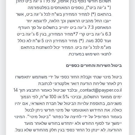
תשלום חודשי נוסף בגין אחסון, על כל 1 ג'יגה ביט להלן
(" ג'יגה ביט"), נוספים המאוחסים בפלטפורמה
בהתאם (*) למחיר המחירון בש"ח לכל ג'יגה ביט, אשר
ייגבו החל מהביט הראשון וכך הלאה, לדוגמא יוזר
המאחסון 7.3 ג'יגה ביט יחוייב בתשלום על סך העודף
6.3 ג'יגה בייט קרי 7*מחיר המחירון, בגין 6 ג'יגה בייט
ועוד 300 מגה. (*) מחיר המחירון הינו 5 ש"ח לא כולל
מע"מ לכל ג'יגה ביט. המחיר יכול להשתנות בהתאם
לתנאי השימוש במערכת.
ביטול השירות והחזרים כספיים
ביטול מינוי שנתי וקבלת החזר כספי על ידי משתמש יתאפשרו
רק לאחר שליחת הודעת דואר אלקטרוני לכתובת
contact@payper.co.il, ובלבד שביטול כאמור התבצע תוך 14
ימים ממועד התשלום, ובניכוי 5% או 100 ש"ח, לפי הנמוך
משניהם, בתוספת עלויות הביטול של חברת האשראי, אם יהיו
כאלה. את החידוש האוטומטי של מינוי חודשי ניתן לבטל
בעמוד הפרופיל על ידי לחיצה על כפתור ״ביטול מינוי״. המינוי
יימשך עד לסוף החודש ולא יתחדש בחודש שלאחר מועד
ההודעה. לא יינתן כל החזר כספי בגין חלק מהחודש שלא נוצל.