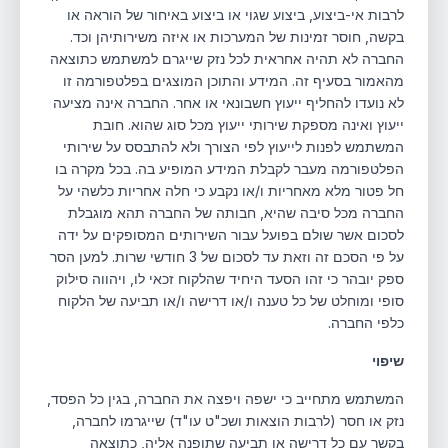
לרבות אי-ביצוע, ביצוע שגוי או ביצוע באיחור של הוראה או
בקשה, חוסר זמינות של המערכות או איזה משירותיהן וכד.
החברה לא תהיה אחראית לכל נזק שייגרם למשתמש כתוצאה
מהאמור בסעיף זה. המידע והתוכן המוצגים בפלטפורמה זו
לא נועדו להחליף ייעוץ חשבונאי או אחר. החברה אינה מציעה
ייעוץ ואינה מספקת שירותי ייעוץ מכל סוג שהוא. חובת
המשתמש לפנות לייעוץ לפי הצורך ולא להתבסס על שירותי
הפלטפורמה מעבר לקבלת המידע המופיע בה. בכל מקרה בו
חל פטור מלא מאחריות ו/או נקבע כי חלה אחריות כלשהי על
החברה מכל סיבה שהיא, חבותה של החברה תהא מוגבלת
לסכום אשר שולם בפועל עבור השירותים המסופקים על ידה
על פי הסכם זה וזאת עד לסכום של 3 חודשי שרות. למען הסר
ספק יובהר כי זהו הסעד היחיד שהלקוח זכאי לו, ויהווה סילוק
סופי ומוחלט של כל טענה ו/או דרישה ו/או תביעה של הלקוח
כלפי החברה.
שיפוי
המשתמש מתחייב כי ישפה ויפצה את החברה, בגין כל הפסד,
נזק או חסר (לרבות הוצאות ושכ"ט עו"ד) שייגרמו לחברה,
בקשר עם כל דרישה או תביעה שתופנה אליה, כתוצאה