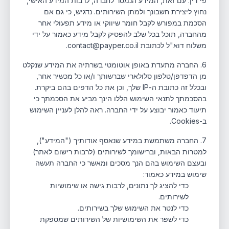
פי דין. עם זאת, המידע הנמסר לחברה, לרבות המידע האישי,
נחוץ ליצירת חשבונך ולמתן השירותים. נדגיש, כי גם אם
הסכמת במפורש לקבל חומר שיווקי או מידע תפעולי אחר
מהחברה, תוכל בכל שלב להפסיק לקבל מידע כאמור על ידי
משלוח דוא"ל לכתובת contact@payper.co.il.
6. החברה מתעדת באופן אוטומטי בשרתיה את המידע שנקלט
מן הדפדפן/טלפון סלולארי שברשותך ו/או כל מכשיר אחר,
ובכלל זה כתובת ה-IP שלך, וכן את כל הדפים בהם ביקרת.
בהסכמתך לתנאי השימוש הללו הינך מביע את הסכמתך כי
תיעוד כאמור יבוצע על ידי החברה. ראה להלן לעניין השימוש
ב-Cookies.
7. החברה משתמשת במידע שנאסף אודותיך ("המידע"),
למטרות הבאות, וברישומך לשירותים (לרבות רישום לאתר)
ובעצם השימוש בהם הנך מסכים ומאשר כי החברה תעשה
שימוש במידע כאמור:
כדי להציג לך נתונים, לרבות גישה או שימושיות
לשירותים.
כדי לנטר את השימוש שלך בשירותים.
כדי לשפר את השימושיות של השירותים שמספקת