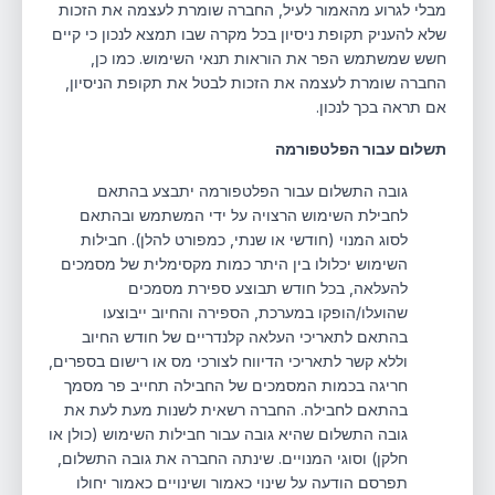
מבלי לגרוע מהאמור לעיל, החברה שומרת לעצמה את הזכות
שלא להעניק תקופת ניסיון בכל מקרה שבו תמצא לנכון כי קיים
חשש שמשתמש הפר את הוראות תנאי השימוש. כמו כן,
החברה שומרת לעצמה את הזכות לבטל את תקופת הניסיון,
אם תראה בכך לנכון.
תשלום עבור הפלטפורמה
גובה התשלום עבור הפלטפורמה יתבצע בהתאם
לחבילת השימוש הרצויה על ידי המשתמש ובהתאם
לסוג המנוי (חודשי או שנתי, כמפורט להלן). חבילות
השימוש יכלולו בין היתר כמות מקסימלית של מסמכים
להעלאה, בכל חודש תבוצע ספירת מסמכים
שהועלו/הופקו במערכת, הספירה והחיוב ייבוצעו
בהתאם לתאריכי העלאה קלנדריים של חודש החיוב
וללא קשר לתאריכי הדיווח לצורכי מס או רישום בספרים,
חריגה בכמות המסמכים של החבילה תחייב פר מסמך
בהתאם לחבילה. החברה רשאית לשנות מעת לעת את
גובה התשלום שהיא גובה עבור חבילות השימוש (כולן או
חלקן) וסוגי המנויים. שינתה החברה את גובה התשלום,
תפרסם הודעה על שינוי כאמור ושינויים כאמור יחולו