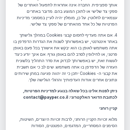
אותך ספציפית. החברה אינה אחראית לתפעול האתרים של
ספקי צד שלישי או לתוכן המוצע בהם. מדובר באתרים
עצמאיים לחלוטין. על כן, מומלץ יהיה לעיין במסמכי מדיניות
הפרטיות של כל אחד מהאתרים של ספקי צד שלישי.
4. אם אתה מעדיף לחסום קבצי Cookies במהלך גלישתך
באתר אינטרנטי, יש באפשרותך לשנות את הגדרות הדפדפן בו
אתה משתמש לאופן בו הוא יבקש את אישורך בכל פעם באופן
פרטני, או לחילופין לסרב להם באופן גורף. אם אינך יודע כיצד
לעשות זאת, יש באפשרותך לבדוק את סדר התהליך בלשונית
העזרה של הדפדפן בו אתה משתמש. שים לב כי אם תשבית
את קבצי ה- Cookies יתכן כי זה יהווה פגיעה במתן שירותים
ונתונים אחרים אודות העדפותיך והרגלי הגלישה שלך.
ניתן לפנות אלינו בכל שאלה בנוגע למדיניות הפרטיות,
לכתובת הדואר האלקטרוני: contact@payper.co.il
קניין רוחני
מלוא זכויות הקניין הרוחני, לרבות זכויות היוצרים, השיטות,
הסימנים המסחריים, המדגמים, הפטנטים, הסודות