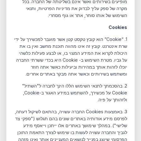
מופיעים בשירותים ואשר אינם בשליטתה של החברה. בכל
מקרה של ספק עליך לבדוק את מדיניות הפרטיות, ותנאי
השימוש של אותו סוחר, אתר או גוף מסחרי.
Cookies
1. “Cookie” הוא קובץ טקסט קטן אשר מועבר למכשירך על ידי
שרת אינטרנט. קובץ זה אינו מהווה תוכנת מחשב ואין בו את
היכולת לקרוא את המידע המצוי בו, או לבצע פעילות כלשהי
על גביו. מטרת השימוש ב- Cookie היא בכדי ששרתי החברה
יוכלו לזהות אותך במהירות וביעילות כאשר אתה חוזר
ומשתמש בשירותים וכאשר אתה מבקר באתרים אחרים.
2. בהסכמתך לתנאי השימוש הללו הינך לחברה ל"השתיל"
Cookie על מכשירך, להשתמש במידע האגור ב-Cookie,
ולזהותך על פיה.
3. באמצעות Cookies החברה עשויה, בהתאם לשיקול דעתה,
לפרסם מידע אודותיה באתרים שונים בהם תגלוש ("ספקי צד
שלישי"). במהלך שימושך באתרים אלו ייתכן וייאסף מידע
לגביך והחברה עשויה לעשות בו שימוש לצורך התאמת התוכן
הפרסומי שיוצג בפנייך לנושאים המעניינים אותך ואינו מזהה