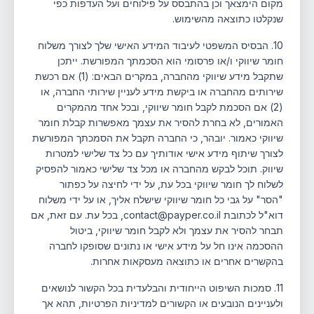
מקום הימצאך וכן בהתבסס על פילוחים ועל העדפות כפי
שנקלטו כתוצאה מהשימוש.
10. הבסיס המשפטי לעיבוד המידע האישי שלך לצורך משלוח
חומר שיווקי ו/או פרסומי הוא הסכמתך המפורשת. ייתכן
שתקבל מידע שיווקי מהחברה, במקרים הבאים: (1) אם רכשת
שירותים מהחברה או ביקשת מידע לעניין שירותי החברה, או
(2) אם הסכמת לקבל חומר שיווקי, ובכל אחד מהמקרים
האמורים, לא בחרת להסיר את עצמך מאפשרות קבלת חומר
שיווקי כאמור. יובהר, כי החברה תקבל את הסמכתך המפורשת
לצורך שיתוף מידע אישי אודותיך עם כל צד שלישי למטרות
שיווק. תוכל לבקש מהחברה או מכל צד שלישי כאמור להפסיק
לשלוח לך חומר שיווקי בכל עת, על ידי לחיצה על כפתור
"הסר" על גבי כל חומר שיווקי שישלח אליך, או על ידי משלוח
דוא"ל לכתובת contact@payper.co.il, בכל עת. עם זאת, אם
תבחר להסיר את עצמך ולא לקבל חומר שיווקי, ביטול
ההסכמה אינו חל על מידע אישי או נתונים שסופקו לחברה
בהקשרים אחרים או כתוצאה מעסקאות אחרות.
11. סמכות השיפוט הייחודית והבלעדית בכל הקשור לנושאים
ולעניינים הנובעים או הקשורים למדיניות הפרטיות, תהא אך