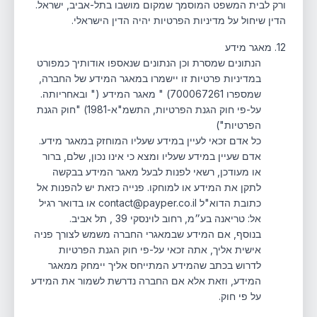
ורק לבית המשפט המוסמך שמקום מושבו בתל-אביב, ישראל.
הדין שיחול על מדיניות הפרטיות יהיה הדין הישראלי.
12. מאגר מידע
הנתונים שמסרת וכן הנתונים שנאספו אודותיך כמפורט
במדיניות פרטיות זו יישמרו במאגר המידע של החברה,
שמספרו 700067261) " מאגר המידע (" ובאחריותה.
על-פי חוק הגנת הפרטיות, התשמ"א-1981) "חוק הגנת
הפרטיות")
כל אדם זכאי לעיין במידע שעליו המוחזק במאגר מידע.
אדם שעיין במידע שעליו ומצא כי אינו נכון, שלם, ברור
או מעודכן, רשאי לפנות לבעל מאגר המידע בבקשה
לתקן את המידע או למוחקו. פנייה כזאת יש להפנות אל
כתובת הדוא"ל contact@payper.co.il או בדואר רגיל
אל: טריאנה בע״מ, רחוב לוינסקי 39 , תל אביב.
בנוסף, אם המידע שבמאגרי החברה משמש לצורך פניה
אישית אליך, אתה זכאי על-פי חוק הגנת הפרטיות
לדרוש בכתב שהמידע המתייחס אליך יימחק ממאגר
המידע, וזאת אלא אם החברה נדרשת לשמור את המידע
על פי חוק.