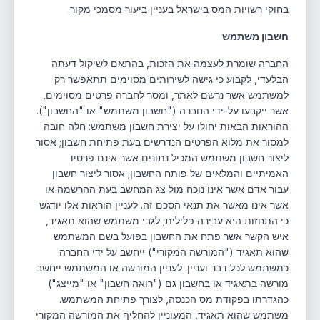
בחוקי רשויות המס בישראל בעניין ביעור מסמכי מקור.
חשבון משתמש
החברה שומרת לעצמה את הזכות, בהתאם לשיקול דעתה
הבלעדי, לקבוע כי גישה לשירותים מסוימים תתאפשר רק
למשתמש אשר נרשם לאתר, ומסר לחברה פרטים מסוימים,
אשר ייקבעו על-ידי החברה ("חשבון משתמש" או "החשבון").
ההוראות הבאות יחולו על יצירת חשבון משתמש: חלה חובה
למסור את מלוא הפרטים הנדרשים בעת פתיחת חשבון; אסור
ליצור חשבון משתמש המכיל נתונים אשר אינם פרטיו
האמיתיים והמלאים של פותח החשבון; אסור ליצור חשבון
עבור אדם אשר אינו נוכח מול צג המחשב בעת ההרשמה או
אשר אינו מאשר את תנאי הסכם זה. לעניין הוראות אלו יודגש
כי התחזות היא עבירה פלילית; לגבי משתמש שהוא תאגיד,
איש הקשר אשר פתח את החשבון בפועל בשם המשתמש
שהוא תאגיד ("המורשה המקורי") ייחשב על ידי החברה
כמשתמש לכל דבר ועניין. לעניין המורשה או המשתמש ייחשב
מורשה בתאגיד או בחשבון גם ("רואה חשבון" או "מייצג")
כהגדרתו בפקודת מס הכנסה, לצורך פתיחת המשתמש.
משתמש שהוא תאגיד, המעוניין להחליף את המורשה המקורי