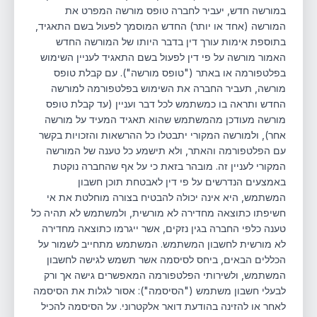
במורשה חדש, יעביר לחברה טופס מורשה המפרט את
המורשה (אחד או יותר) החדש המוסמך לפעול בשם התאגיד,
בתוספת אימות עורך דין בדבר היותו של המורשה החדש
האמור מורשה על פי דין לפעול בשם התאגיד לעניין השימוש
בפלטפורמה או באתר ("טופס מורשה"). עם קבלת טופס
מורשה, תעביר החברה את השימוש בפלטפורמה למורשה
החדש ותראה בו כמשתמש לכל דבר ועניין (עד קבלת טופס
מורשה מעודכן מהמשתמש שהוא תאגיד המעיד על מורשה
אחר), ולמורשה המקורי יתבטלו כל ההרשאות והזכויות בקשר
עם הפלטפורמה והאתר, ולא תישמע כל טענה של המורשה
המקורי לעניין זה. מובהר בזאת כי על אף שהחברה נוקטת
באמצעים הנדרשים על פי דין לאבטחת תוכן חשבון
המשתמש, היא אינה יכולה להבטיח בצורה מוחלטת את אי
חשיפתו כתוצאה מחדירה לא מורשית, ולמשתמש לא תהיה כל
טענה כלפי החברה בגין נזקים, אשר ייגרמו כתוצאה מחדירה
לא מורשית לחשבון המשתמש. המשתמש מתחייב לשמור על
הכללים הבאים, ביחס לסיסמה אשר תשמש לגישה לחשבון
המשתמש, ולשירותי הפלטפורמה המאפשרים גישה אך ורק
לבעלי חשבון משתמש ("הסיסמה"): אסור לגלות את הסיסמה
לאחר או להזינה בהודעת דואר אלקטרוני. על הסיסמה להכיל