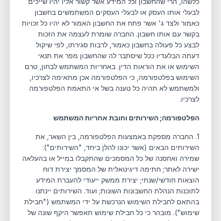
כלשהו, הרי שהחשבון וכל המידע אשר קשור אליו יהיו שייכים
לבעלי אותו העסק או לבעלי העסקים המשתמשים בחשבון
כאמור ולצד ג' אשר פתח את החשבון האמור לא יהיו כל זכויות
בקשר עם אותו חשבון. החברה שומרת לעצמה את הזכות
לבצע כל פעולה בחשבון כאמור, לרבות סגירתו, לפי שיקול
דעתה הבלעדיו ככל שיסתבר לה שהחשבון מפר את תנאי
השימוש או את הוראות הדין. באחריות המשתמש לבחון, טרם
השימוש בפלטפורמה, כי הפלטפורמה אכן מתאימה לצרכיו,
ולמשתמש לא תהיה כל טענה בשל אי התאמת הפלטפורמה
לצרכיו.
הפלטפורמה; השירותים וחובת אחריות המשתמש
1. החברה מספקת באמצעות הפלטפורמה, בין השאר, את
השירותים הבאים (אשר יכונו להלן ביחד, "השירותים"):
שמירה ואחסנה של כל המסמכים שהתקבלו במייל או בהעלאה
ישירה לאתר; חתימה דיגיטאלית של המסמך יצירת דוח
הוצאות חודשי/שנתי; יצירת ממשק ייעודי להעברת המידע
לתוכנות הנהלת החשבונות השונות; ועוד. השירותים יינתנו
בהתאם לחבילת השימוש הנרכשת על ידי המשתמש ("חבילת
שימוש"). מובהר כי כל חבילת שימוש תאפשר היקף שונה של