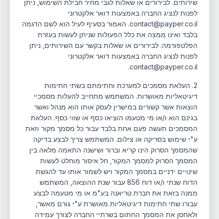
שירותים. לבירורים או שאלות לגבי מחיר חבילת השימוש, ניתן
לפנות לנציג החברה באמצעות דואר אלקטרוני
contact@payper.co.il. האמור בסעיף לעיל הוא לשם הדגמה
בלבד ואינו ממצה את כלל הפעולות שניתן לעשות בעזרת
הפלטפורמה. לבירורים או שאלות בקשר עם השירותים, ניתן
לפנות לנציג החברה באמצעות דואר אלקטרוני
contact@payper.co.il.
2. העלאת מסמכים למערכת וחתימתם בשתי חתימות
דיגיטאליות מאושרות. המשתמש מתחייב להעלות מסמכיי
הוצאות אשר קשורים במישרין לעסק אותו הוא מנהל ואשר
בגינם הוא ו/או מי מטעמו הוציאו כסף או שווי כסף. העלאת
המסמכים תעשה פעם אחת בלבד עבור כל מסמך מקור וזאת
ע"י שימוש בסריקה או צילום. המשתמש צריך לבצע בדיקה
שהמסמך הסרוק הינו קריא וברור ושישנה התאמה מלאה בין
המסמך הסרוק למסמך המקור, חל איסור מוחלט לעשות
שינויים ידניים במסמך המקור ויש לשמור אותו עד להגשת
הדוח שנתי ו/או דוח 856 עבור שנת ההוצאה, המשתמש
ממנה בזאת את חברת טריאנה בע"מ או מי מטעמה לבצע
עבורו שתי חתימות דיגיטאליות מאושרת ע"י גורם מאשר,
ולאחסן את המסמך החתום בשרתיי החברה לצורך עמידה