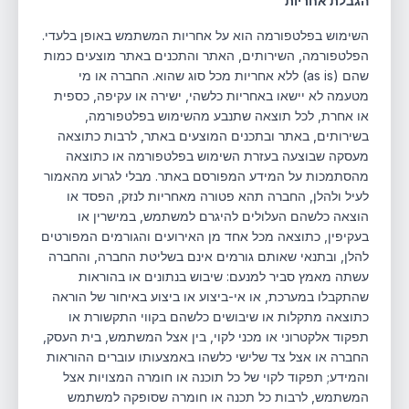
הגבלת אחריות
השימוש בפלטפורמה הוא על אחריות המשתמש באופן בלעדי.
הפלטפורמה, השירותים, האתר והתכנים באתר מוצעים כמות
שהם (as is) ללא אחריות מכל סוג שהוא. החברה או מי
מטעמה לא יישאו באחריות כלשהי, ישירה או עקיפה, כספית
או אחרת, לכל תוצאה שתנבע מהשימוש בפלטפורמה,
בשירותים, באתר ובתכנים המוצעים באתר, לרבות כתוצאה
מעסקה שבוצעה בעזרת השימוש בפלטפורמה או כתוצאה
מהסתמכות על המידע המפורסם באתר. מבלי לגרוע מהאמור
לעיל ולהלן, החברה תהא פטורה מאחריות לנזק, הפסד או
הוצאה כלשהם העלולים להיגרם למשתמש, במישרין או
בעקיפין, כתוצאה מכל אחד מן האירועים והגורמים המפורטים
להלן, ובתנאי שאותם גורמים אינם בשליטת החברה, והחברה
עשתה מאמץ סביר למנעם: שיבוש בנתונים או בהוראות
שהתקבלו במערכת, או אי-ביצוע או ביצוע באיחור של הוראה
כתוצאה מתקלות או שיבושים כלשהם בקווי התקשורת או
תפקוד אלקטרוני או מכני לקוי, בין אצל המשתמש, בית העסק,
החברה או אצל צד שלישי כלשהו באמצעותו עוברים ההוראות
והמידע; תפקוד לקוי של כל תוכנה או חומרה המצויות אצל
המשתמש, לרבות כל תכנה או חומרה שסופקה למשתמש