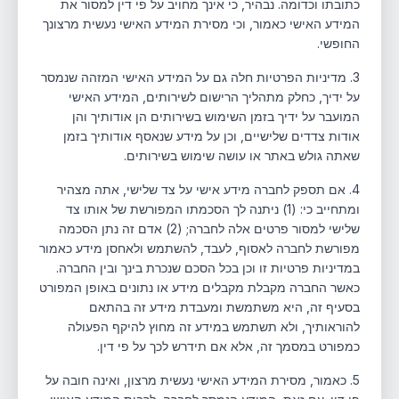
כתובתו וכדומה. נבהיר, כי אינך מחויב על פי דין למסור את
המידע האישי כאמור, וכי מסירת המידע האישי נעשית מרצונך
החופשי.
3. מדיניות הפרטיות חלה גם על המידע האישי המזהה שנמסר
על ידיך, כחלק מתהליך הרישום לשירותים, המידע האישי
המועבר על ידיך בזמן השימוש בשירותים הן אודותיך והן
אודות צדדים שלישיים, וכן על מידע שנאסף אודותיך בזמן
שאתה גולש באתר או עושה שימוש בשירותים.
4. אם תספק לחברה מידע אישי על צד שלישי, אתה מצהיר
ומתחייב כי: (1) ניתנה לך הסכמתו המפורשת של אותו צד
שלישי למסור פרטים אלה לחברה; (2) אדם זה נתן הסכמה
מפורשת לחברה לאסוף, לעבד, להשתמש ולאחסן מידע כאמור
במדיניות פרטיות זו וכן בכל הסכם שנכרת בינך ובין החברה.
כאשר החברה מקבלת מקבלים מידע או נתונים באופן המפורט
בסעיף זה, היא משתמשת ומעבדת מידע זה בהתאם
להוראותיך, ולא תשתמש במידע זה מחוץ להיקף הפעולה
כמפורט במסמך זה, אלא אם תידרש לכך על פי דין.
5. כאמור, מסירת המידע האישי נעשית מרצון, ואינה חובה על