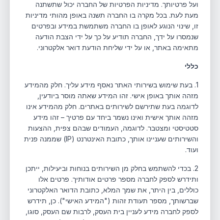
ועל פרטיותך. מדיניות הפרטיות של החברה יכול שתשתנה
מעת לעת. בכל מקרה בו החברה תשנה באופן מהותי מדיניות
זו, שינוי הנוגע לאופן בו החברה משתמשת במידע ובפרטים
שנמסרו על ידך, החברה תודיע על כך על ידי הצבת הודעה
מתאימה באתר, או על ידי שליחת הודעת דואר אלקטרוני.
כללי
1. בעת שימוש בשירותי האתר נאסף מידע עליך. חלק מהמידע
מזהה אותך באופן אישי. זהו המידע שאתה מוסר ביודעין,
לדוגמה בעת שתירשם לשירותים באתרים. חלק מהמידע אינו
מזהה אותך אישית ואינו נשמר ביחד עם פרטיך – זהו מידע
סטטיסטי ומצטבר. לדוגמה, העמודים שבהם צפית, ההצעות
והשירותים שעניינו אותך, כתובת האינטרנט (IP) שממנה פנית
ועוד.
2. בכדי להשתמש בחלק מן השירותים בנוחות וביעילות, ייתכן
ותידרש לספק לחברה מספר פרטים אודותיך. פרטים אלו
כוללים, בין היתר, את שמך המלא, כתובת הדואר האלקטרוני
שברשותך, מספר תעודת זהות ("המידע האישי"). כן, תידרש
לספק לחברה מידע לעניין בית העסק, לרבות שם העסק, סוגו,