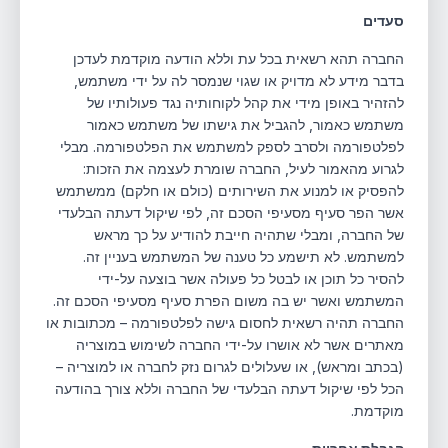
סעדים
החברה תהא רשאית בכל עת וללא הודעה מוקדמת לעדכן
בדבר מידע לא מדויק או שגוי שנמסר לה על ידי משתמש,
להזהיר באופן מידי את קהל לקוחותיה נגד פעולותיו של
משתמש כאמור, להגביל את גישתו של משתמש כאמור
לפלטפורמה ולסרב לספק למשתמש את הפלטפורמה. מבלי
לגרוע מהאמור לעיל, החברה שומרת לעצמה את הזכות:
להפסיק או למנוע את השירותים (כולם או חלקם) ממשתמש
אשר הפר סעיף מסעיפי הסכם זה, לפי שיקול דעתה הבלעדי
של החברה, ומבלי שתהיה חייבת להודיע על כך מראש
למשתמש. לא תישמע כל טענה של המשתמש בעניין זה.
להסיר כל תוכן או לבטל כל פעולה אשר בוצעה על-ידי
המשתמש ואשר יש בה משום הפרת סעיף מסעיפי הסכם זה.
החברה תהיה רשאית לחסום גישה לפלטפורמה – מכתובות או
מאתרים אשר לא אושרו על-ידי החברה לשימוש במוצריה
(בכתב ומראש), או שעלולים לגרום נזק לחברה או למוצריה –
הכל לפי שיקול דעתה הבלעדי של החברה וללא צורך בהודעה
מוקדמת.