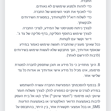
החברה.
כדי לזהות ולמנוע שימושים לא נאותים.
כדי לאכוף את תנאי השימוש של החברה.
כדי לשלוח דוא"ל ללקוחותיך, במסגרת השירותים
ולבקשתך.
לצורך ניתוח סטטיסטי של המידע, לצרכי החברה.
לצורך שימוש בתוסף הסליקה, בדף סליקה של צד ג'.
דיוור וקשר עם לקוחות.
ככל שאינך מעוניין שהחברה תעשה שימוש כאמור במידע
שנאסף אודותיך, הנך מתבקש שלא לעשות שימוש בשירותים
(לרבות להירשם לאתר).
8. הינך מתחייב כי כל מידע או תוכן שתספק לחברה למטרת
פרסומו, אינו מכיל כל מידע אישי אודותיך או אודות כל צד
שלישי אחר.
9. בכפוף להסכמתך המפורשת החברה עשויה להשתמש
במידע לצרכים שיווקיים כמפורט להלן: לצורך משלוח חומר
שיווקי ו/או פרסומי ("חומר שיווקי") אליך ו/או אל בית העסק
לרבות באמצעות הדואר האלקטרוני או באמצעות הודעות
SMS, או בכל אמצעי תקשורת אחר, בין היתר, בהתבסס על