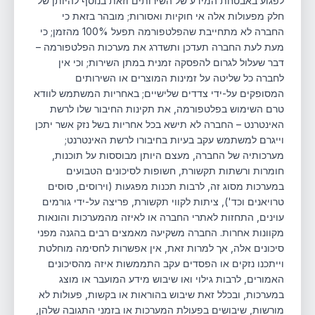
לפגוע באבטחת המידע של השירותים וזאת בנוסף להיותן של
חלק מפעולות אלה אי חוקיות ואסורות; מובהר בזאת כי
החברה לא מתחייבת שהפלטפורמה תפעל 100% מהזמן; כי
מעת לעת החברה תעדכן ותשדרג את מערכות הפלטפורמה –
דבר שעלול לגרום להפסקה זמנית במתן השירות; וכי אין
לחברה כל שליטה על זמינות המוצרים או השירותים
המסופקים על-ידי צדדים שלישיים; באחריות המשתמש לוודא
טרם השימוש בפלטפורמה, את תקינות החיבור שלו לרשת
האינטרנט – החברה לא תישא בכל אחריות בשל נזק אשר יתכן
וייגרם למשתמש עקב בעיות בחיבורו לרשת האינטרנט;
מערכותיה של החברה, מעצם היותן מבוססות על תוכנות,
חומרות ורשתות תקשורת, חשופות לסיכונים הטבועים
במערכות מסוג זה, לרבות תכנות מפגעות (וירוסים, סוסים
טרויאנים וכד'), ציתות לקווי תקשורת, פריצה על-ידי גורמים
עוינים, התחזות לאתרי החברה או לאיזה מהמערכות והונאות
מקוונות אחרות. החברה משקיעה מאמצים רבים בהגנה מפני
סיכונים אלה, אך למרות זאת, אין אפשרות לחסימה מוחלטת
וייתכנו נזקים או הפסדים עקב התממשות איזה מהסיכונים
האמורים, לרבות גילוי ואו שיבוש מידע המועבר או מוצג
במערכות, ובכלל זאת שיבוש בהוראות או בקשות, פעולות לא
מורשות, שיבושים בפעולת המערכות או בזמני התגובה שלהן,