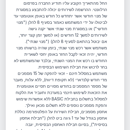
החל מהתאריך הקובע עליו תודיע החברה בפרסום
הרלוונטי. ההרשמה לשירותים יכולה להתבצע במסגרת
של מנוי חודשי אשר יתחדש כל חודש באופן אוטומטי עד
לביטולו על ידי המשתמש כאמור בסעיף ‏8 להלן ("מנוי
חודשי") או במסגרת מנוי שנתי אשר יקנה גישה
לשירותים למשך 12 חודשים (או למשך זמן קצר יותר,
אם יבוטל בהתאם לסעיף ‏8 להלן) ("מנוי שנתי").
משתמש אשר רכש מנוי שנתי, בזמן שהיה ברשותו מנוי
חודשי, יהיה זכאי לקבל החזר באופן יחסי לשארית
החודש בו רכש את המנוי השנתי, ובלבד שהמשתמש לא
בחר לרכוש את חבילת השימוש הבסיסית.
משתמש במסלול חינם - זכאי להפקה של 15 מסמכים
מדי חודש קלנדארי (לא תקופת דיווח), ללא עלות, מעבר
של מספר המסמכים בחודש מסויים תסיים אוטומטית
את הזכאות לשימוש חינמי במערכת ותעביר את הלקוח
למסלול בתשלום בחבילת BASIC ללא אפשרות שימוש
והפקת מסמכים נוספים ללא תשלום מכאן ואילך.
אחסון מסמכים, חבילת השירות על הפלטפורמה כוללת
אחסון בגודל של עד 1 גיגה ביט להלן ("חבילת אחסון
בסיסית"), בסיום חבילת האחסון הבסיסית, יגבה