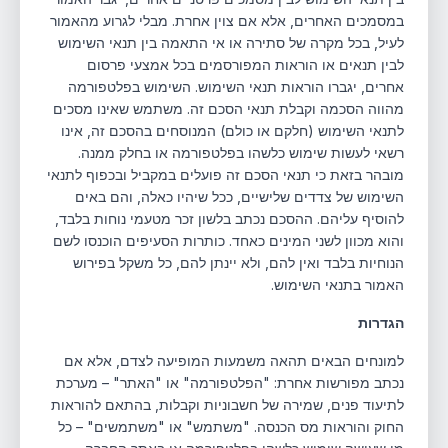
במסמכים האחרים, אלא אם צוין אחרת. מבלי לגרוע מהאמור
לעיל, בכל מקרה של סתירה או אי התאמה בין תנאי השימוש
לבין תנאים או הוראות המפורסמים בכל אמצעי פרסום
אחרים, יגברו הוראות תנאי השימוש. השימוש בפלטפורמה
מהווה הסכמה וקבלת תנאי הסכם זה. משתמש שאינו מסכים
לתנאי השימוש (חלקם או כולם) המנוסחים בהסכם זה, אינו
רשאי לעשות שימוש כלשהו בפלטפורמה או בחלק ממנה.
מובהר בזאת כי תנאי הסכם זה פועלים במקביל ובכפוף לתנאי
השימוש של צדדים שלישיים, ככל שיהיו כאלה, והם באים
להוסיף עליהם. ההסכם נכתב בלשון זכר מטעמי נוחות בלבד,
והוא מכוון לשני המינים כאחד. כותרות הסעיפים הוכנסו לשם
הנוחיות בלבד ואין להם, ולא יינתן להם, כל משקל בפירוש
האמור בתנאי השימוש.
הגדרות
למונחים הבאים תהאה משמעות המופיעה לצדם, אלא אם
נכתב מפורשות אחרת: "הפלטפורמה" או "האתר" – מערכת
לתיעוד פנים, שמירה של חשבוניות וקבלות, בהתאם להוראות
החוק והוראות מס הכנסה. "משתמש" או "משתמשים" – כל