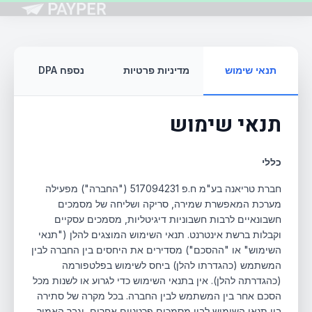
תנאי שימוש
מדיניות פרטיות
נספח DPA
תנאי שימוש
כללי
חברת טריאנה בע"מ ח.פ 517094231 ("החברה") מפעילה
מערכת המאפשרת שמירה, סריקה ושליחה של מסמכים
חשבונאיים לרבות חשבוניות דיגיטליות, מסמכים עסקיים
וקבלות ברשת אינטרנט. תנאי השימוש המוצגים להלן ("תנאי
השימוש" או "ההסכם") מסדירים את היחסים בין החברה לבין
המשתמש (כהגדרתו להלן) ביחס לשימוש בפלטפורמה
(כהגדרתה להלן). אין בתנאי השימוש כדי לגרוע או לשנות מכל
הסכם אחר בין המשתמש לבין החברה. בכל מקרה של סתירה
בין תנאי השימוש לבין מסמכים פרטניים אחרים, יגבר האמור