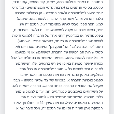
המסחריים באתר ובפלטפורמה, יישום, קוד מחשב, קובץ גרפי,
טקסט, בסיסי הנתונים בו (לרבות פרטי המשתמשים) וכל פרט
אחר הנוגע לפלטפורמה ולאתר החברה – הן בבעלות החברה
בלבד (או של צד ג' אשר התיר לחברה לעשות בהם שימוש).
למען הסר ספק ומבלי לגרוע מהאמור לעיל, הסכם זה אינו
יוצר, בשום צורה או מקנה למשתמש זכויות כלשהן בשירותים,
בפלטפורמה או בכל קניין רוחני אחר של החברה (למעט הזכות
להשתמש בפלטפורמה או באתר, בהתאם לתנאי השימוש).
השם "טריאנה בע"מ " או "payper" וסימנים מסחריים ו/או
סמלי שירות הם רכושה של החברה. למשתמש או מי מטעמו
אין כל זכות לעשות שימוש בסימני המסחר או בסמלים אלו לכל
מטרה שאינה מצוינת באופן מפורש בתנאים אלו. המשתמש
לא יהיה זכאי לעשות כל שימוש בפלטפורמה או בכל אחד
מחלקיה, באופן הנוגד את הוראות הסכם זה, ואשר יש בו
לפגוע בזכויות החברה או בזכויות של צד שלישי כלשהו – מבלי
שקיבל את הסכמת החברה בכתב ומראש. החברה רשאית להגן
על השירותים באמצעים טכנולוגיים המיועדים למנוע שימוש
בלתי מורשה. המשתמש מתחייב שלא לנסות לעקוף את
האמצעים האמורים לעיל. הוראות סעיף ‏‏‏14 זה יחולו אף לאחר
הפסקת מתן השירות וסיומו של הסכם זה, מכל סיבה שהיא.