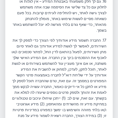
16. גם לך חלק משמעותי באבטחת המידע – אין לגלות או
לחלוק עם כל צד שלישי את הסיסמה שבה אתה משתמש
לצורך גישה לאתר, ויש להחליפה לעיתים קרובות. בכל פעם
כשאתה מסיים לעשות שימוש באתר, מומלץ להתנתק
מהאתר, כדי שאף גורם בלתי מורשה לא יוכל להשתמש באתר
בשמך.
17. החברה תשמור מידע אודותיך לפי הצורך כדי לספק לך את
השירותים, לאפשר לך לגשת למידע אודותיך גם לאחר סיום
מתן השירותים, לפעול בהתאם לדין החל, לפתור סכסוכים ו/או
לאכוף את ההסכמים בינך ובין החברה. אם המידע האישי שלך
משתנה, או אם אינך מעוניין עוד להשתמש בשירותים או לגשת
לאתר, תוכל לתקן, לעדכן, למחוק או להשבית את המידע
אודותיך על ידי שליחת דוא"ל לחברה באמצעות פרטי הקשר
המפורטים במסמך זה. עם זאת, טרם שהחברה תוכל לספק לך
מידע או לתקן כל אי-דיוקים כאמור, החברה עשויה לבקש ממך
לאמת את זהותך ולספק פרטים נוספים שיעזרו לה למלא את
בקשתך. עם זאת, שים לב: (1) ייתכן שיחולו עיכובים טכנולוגיים
במחיקת מידע זה מהשרתים ומהאחסון; (2) מידע אגרגטיבי
ו/או בלתי מזוהה והשימוש בו ימשך כמפורט במדיניות פרטיות
זו; (3) במידת הצורך, החברה רשאית לשמור מידע על מנת