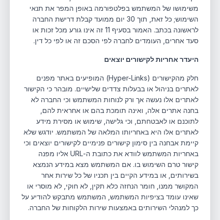
משימושו של המשתמש בפלטפורמה באופן המפר את תנאי
השימוש; כל זאת, תוך 30 יום ממועד קבלת דרישת החברה
לראשונה בכתב. האמור בסעיף ‏‏11 זה אינו גורע מכל זכות או
סעד אחרים, העומדים לחברה לפי הסכם זה או לפי כל דין.
היעדר אחריות לקישורים יוצאים
חלק מהקישורים (Hyper-Links) המופיעים באתר מפנים
לאתרים בניהול או בבעלות צדדים שלישיים. מובהר כי הקישור
לאתרים אלו נעשה אך ורק לנוחות המשתמש וכי החברה לא
בחנה אתרים אלה, ואינה תומכת בהם או אחראית להם,
לתוכנם או לאבטחתם, וכי גלישה, שימוש או מסירת מידע
לאתרים אלו היא באחריותו המלאה של המשתמש. יודגש שלא
קיימת אבחנה בין סימון קישורים פנימיים לקישורים יוצאים וכי
באחריות המשתמש לוודא את כתובת ה-URL אליו מפנה
קישור טרם השימוש בו. אם המשתמש מצא במידע הנמצא
בשירותים, או במידע הקיים בין תכניו של כל שירות אחר
המקושר ממנו, חומר הנחזה כלא תקין, לא חוקי, לא מוסרי או
שאינו עומד בציפיות המשתמש, המשתמש מתבקש להודיע על
כך למנהלי השירותים באמצעות שירות הלקוחות של החברה.