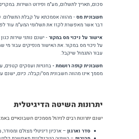
סכום, תאריך לתשלום, מע"מ ופירוט השירות. במקרים 
חשבונית מס
- מהווה אסמכתא על קבלת התשלום. ע
דבר אשר מאפשרת לקזז את תשלומי המע"מ עוד לפני
אישור על ניכוי מס במקור
- ישנם נותני שירות כגון
על ניכוי מס במקור. את האישור מנפיקים עבור מי ש
עבור התגמול שיקבל.
חשבונית קופה רושמת -
בחנויות ועסקים קטנים, ע
מסמך אינו מהווה חשבונית מס'/קבלה. כיום, ישנם 
יתרונות השיטה הדיגיטלית
ישנם יתרונות רבים לניהול מסמכים חשבונאיים באמצ
סדר וארגון
– ארכיון דיגיטלי מצולם ומסודר
מהירות
– השיטה הטכנולוגית מאפשרת קליטת 