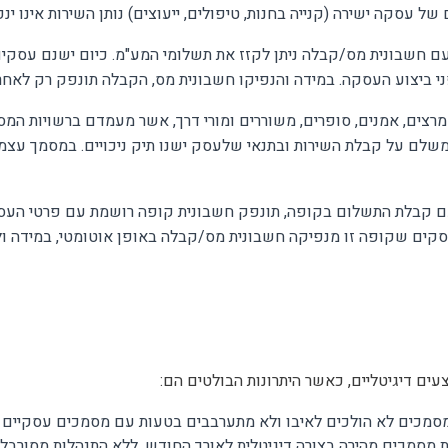
של עסקה ישירה (קנייה בחנות, טיפולים, ייעוצים) נותן השירות אינו י
ם חשבונית מס/קבלה ניתן לקזז את תשלומי המע"מ. כיום ישנם עסק
 ביצוע העסקה. במידה והנפיקו חשבונית מס, הקבלה תונפק רק לאח
 מרצים, אמנים, סופרים, משוררים ומורי דרך, אשר מעמדם ברשויות המס
משלם על קבלת השירות ובתנאי שלעסק ישנו תיק ניכויים. במסמך עצמו
ם קבלת התשלום בקופה, תונפק חשבונית קופה רושמת עם פרטי העסקה:
עסקים שקופה זו מנפיקה חשבונית מס/קבלה באופן אוטומטי, במידה ו
עים דיגיטליים, כאשר היתרונות הבולטים הם:
, מסמכים לא הולכים לאיבו ולא מתערבבים בטעות עם מסמכים עסקיים 
מסמכים מהירה בצורה דיגיטלית לאורך החודש, ללא התנהלות מסורבלת