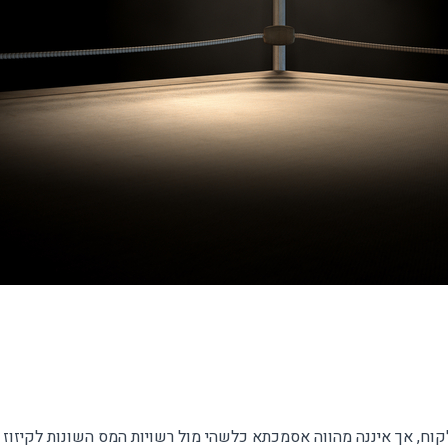
וח, אך איננה מהווה אסמכתא כלשהי מול רשויות המס השונות לקיזוז