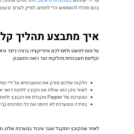
על ידי שימוש
בטכנולוגיית OCR
בהם תוכלו להשתמש כדי לחפש, למיין, לערוך ובעצם
איך מתבצע תהליך קליטת 
על מנת לפשט ולתת לכם אינדיקציה ברורה כיצד נר
וקליטת חשבוניות מהלקוח ועד רואה החשבון.
הלקוח שלכם סורק את החשבוניות על ידי הטלפ
לאחר מכן הוא שולח את הקובץ לתיבת דואר אל
המערכת של Payper מקבלת את הקובץ ולאחר מכן מעבדת אותו. לאחר מכן, Payper דואגת לעדכן את כל הפרטים החדשים בממשק ההוצאות.
במידה והמערכת לא זיהתה את כל הפרטים (בין 
לאחר שהקובץ התקבל ועבר עיבוד במערכת שלנו, תוכ