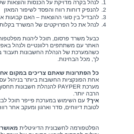
1.
לנהל בקרה מדויקת על הכנסות והוצאות ש
2.
להנפיק דוחות רווח והפסד לשיפור המאזן
3.
להבדיל בין סוגי ההוצאות – האם קבועות א
4.
לנהל את כל הפרויקטים של המשרד בקלות 
כבעל משרד פרסום, תוכל ליהנות מפלטפור
האתר עם משתתפים רלוונטיים ולנהל באפק
כשהמערכת של הנהלת החשבונות תעבוד בשב
לך, מכל הבחינות.
כל הפתרונות שאתם צריכים במקום אח
אחת הפונקציות החשובות ביותר בניהול עס
מערכת
PAYPER
להנהלת חשבונות תחסוך ל
הרבה יותר.
איך?
עם השימוש במערכת פייפר תוכל לבצע 
לטובת דיווחים, סדר וארגון ומעקב אחר רוו
הפלטפורמה לחשבונית הדיגיטלית
מאושרת