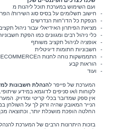
שלנו לצרכים הפיננסיים שלך
ועם השימוש במערכת תוכל ליהנות מ
-
חישוב תשלומים על בסיס סוג השירות/ הפרו
-
הנפקת כל הדו"חות הנדרשים
-
מציאת הפיתרון האידיאלי עבור ניהול תקצ
-
כלי ניהול רבים ומגוונים כמו הפקת חשבוניות
-
אופציה לניהול תקציב משותף
-
חשבוניות חתומות דיגיטלית
-
התממשקות נוחה לחנות ה
ECOMMERCE
ש
-
הוראות קבע
-
ועוד
המערכת של פייפר ל
הנהלת חשבונות למש
לקוחות ו/או סניפים לדוגמא במידע שיתופי.
אין ספק שמדובר בכלי קריטי ומדויק. המע
הנייר המאובק שהיה זרוק לך על השולחן ב
החלטה הופכת מושכלת יותר, וכתוצאה מכך ג
בזכות היתרונות הרבים של המערכת להנהלת