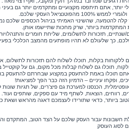
היות רגועים שמדובר במהלך תקין ומקובל, ואף רצוי מאוד.
לי יותר, אתם תיתפסו מקצועיים ומתקדמים יותר גם בעיני 
וטנציאל העסקי שלכם.
 קלה להטמעה, שהשינוי האמיתי בניהול הכספים שלכם נמ
 המתקדמות ביותר, שרק מחכות שתיישמו אותן.
ם/שנתיים, תזכורות לתשלומים, שליחת חומרים והתנהלויות
לכם, כך שלעולם לא תהיו מופתעים מהמצב הכלכלי בפעי
ם ללקוחות בקלות, תוכלו לשלוח להם תזכורות לתשלום, א
לקוח, תוכלו גם לשלוח קבלות מכל מקום, גם על קוקטייל ב
 שאתם תוכלו באמת להתעסק במקצוע שבחרתם להתעסק בו.
ים, ופקחו עיניים – הדמיון הזה כבר הפך למציאות!
פטימלית, הכנסנו למערכת גם פיצ'רים, של תגיות שונות ל
ם, רווחים, הוצאות, לשתף מיד עם ספקים, שותפים ועוד.
טוב ביותר, כדאי שתורידו לעצמכם דאגה מהראש ושאת כ
ת חשבונות עבור העסק שלכם על הצד הטוב, המתקדם והיע
 לסוג העוסק