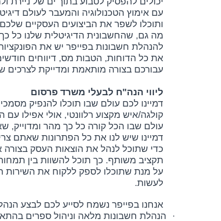
יכולים להפסיק לטבוע בתוך ים של ניירת ול
עם אימוץ הטכנולוגיה והמעבר לעולם דיגיט
ותוכלו לשפר את הביצועים העסקיים שלכם ולגמרי לממש 100% מהפ
מה גם, שהחשבונית הדיגיטלית שלנו כל כך
להנהלת חשבונות בפייפר יש את הפונקציות
את כל הדוחות, הטבות מס, דיווחים חודשי
עבורכם בצורה מותאמת ומדייקת לצרכים ש
ליווי הנה"ח לבעלי משרד פרסום
דמיינו לכם עולם שבו תוכלו להנפיק מסמכי
קולגה/איש מקצוע רלוונטי, אולי אפילו עם ה
עולם שבו הכל קורה כל כך מהר ומדוייק,
דמיינו שיש לנו את כל הפתרונות שאתם צריכ
כדי שתוכל לנהל את הוצאות העסק בצורה או
תקציב משותף. כך תוכל להשוות בין תמחורי
על מנת שתוכלו לספק ללקוח את השירות ה
לעשות.
אנחנו בפייפר נשמח לסייע לכם לבצע הנהל
·
הנהלת חשבונות מלאה וניהול ספרים בהתאם