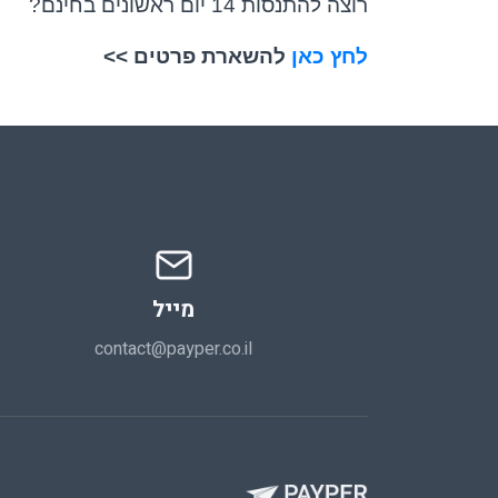
רוצה להתנסות 14 יום ראשונים בחינם?
לחץ כאן
להשארת פרטים >>
מייל
contact@payper.co.il