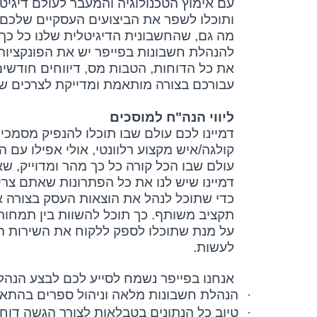
עם אימוץ הטכנולוגיה והמעבר לעולם דיגיט
ותוכלו לשפר את הביצועים העסקיים שלכם ולגמרי לממש 100% מהפ
מה גם, שהחשבונית הדיגיטלית שלנו כל כך
להנהלת חשבונות בפייפר יש את הפונקציות
את כל הדוחות, הטבות מס, דיווחים חודשי
עבורכם בצורה מותאמת ומדייקת לצרכים ש
ליווי הנה"ח למוסכים
דמיינו לכם עולם שבו תוכלו להנפיק מסמכי
קולגה/איש מקצוע רלוונטי, אולי אפילו עם ה
עולם שבו הכל קורה כל כך מהר ומדוייק,
דמיינו שיש לנו את כל הפתרונות שאתם צריכ
כדי שתוכל לנהל את הוצאות העסק בצורה או
תקציב משותף. כך תוכל להשוות בין תמחורי
על מנת שתוכלו לספק ללקוח את השירות ה
לעשות.
אנחנו בפייפר נשמח לסייע לכם לבצע הנהל
·
הנהלת חשבונות מלאה וניהול ספרים בהתאם
·
טיוב כל הנתונים בטבלאות לצורך הגשה דוח