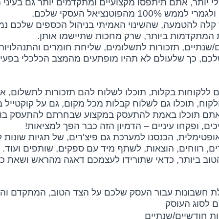
לי יותר, אתם תיתפסו מקצועיים ומתקדמים יותר גם בעיני 
וטנציאל העסקי שלכם.
 קלה להטמעה, שהשינוי האמיתי בניהול הכספים שלכם נמ
 המתקדמות ביותר, שרק מחכות שתיישמו אותן.
ם/שנתיים, תזכורות לתשלומים, שליחת חומרים והתנהלויות
לכם, כך שלעולם לא תהיו מופתעים מהמצב הכלכלי בפעי
ם ללקוחות בקלות, תוכלו לשלוח להם תזכורות לתשלום, א
לקוח, תוכלו גם לשלוח קבלות מכל מקום, גם על קוקטייל ב
 שאתם תוכלו באמת להתעסק במקצוע שבחרתם להתעסק בו.
ים, ופקחו עיניים – הדמיון הזה כבר הפך למציאות!
פטימלית, הכנסנו למערכת גם פיצ'רים, של תגיות שונות ל
ם, רווחים, הוצאות, לשתף מיד עם ספקים, שותפים ועוד.
טוב ביותר, כדאי שתורידו לעצמכם דאגה מהראש ושאת כ
ת חשבונות עבור העסק שלכם על הצד הטוב, המתקדם והיע
 לסוג העוסק
ות חודשיים/שנתיים