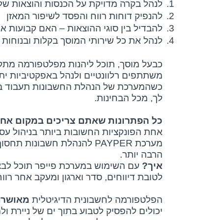
1.
לנהל בקרה מדויקת על הכנסות והוצאות ש
2.
להנפיק דוחות רווח והפסד לשיפור המאזן
3.
להבדיל בין סוגי ההוצאות – האם קבועות א
4.
לנהל את כל שירותי המוסך בקלות ובנוחות
כבעל מוסך, תוכל ליהנות מפלטפורמה מתק
משתתפים רלוונטיים ולנהל באפקטיביות י
כשהמערכת של הנהלת החשבונות תעבוד בשב
לך, מכל הבחינות.
כל הפתרונות שאתם צריכים במקום אח
אחת הפונקציות החשובות ביותר בניהול עס
מערכת
PAYPER
להנהלת חשבונות תחסוך ל
הרבה יותר.
איך?
עם השימוש במערכת פייפר תוכל לבצע 
לטובת דיווחים, סדר וארגון ומעקב אחר רוו
הפלטפורמה לחשבונית הדיגיטלית
מאושרת
יכולים להפסיק לטבוע בתוך ים של ניירת ול