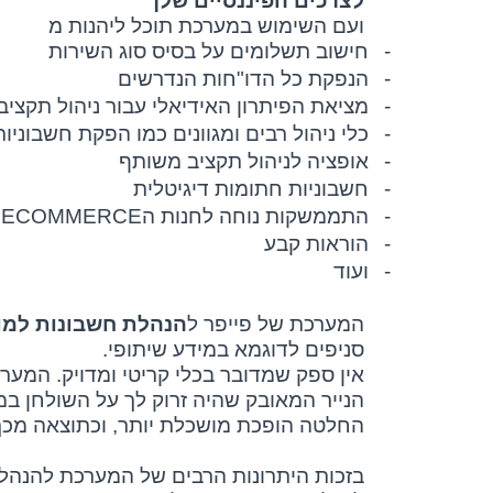
לצרכים הפיננסיים שלך
ועם השימוש במערכת תוכל ליהנות מ
-
חישוב תשלומים על בסיס סוג השירות
-
הנפקת כל הדו"חות הנדרשים
-
מציאת הפיתרון האידיאלי עבור ניהול תקצ
-
כלי ניהול רבים ומגוונים כמו הפקת חשבוניות
-
אופציה לניהול תקציב משותף
-
חשבוניות חתומות דיגיטלית
-
התממשקות נוחה לחנות ה
ECOMMERCE
ש
-
הוראות קבע
-
ועוד
המערכת של פייפר ל
הנהלת חשבונות למו
סניפים לדוגמא במידע שיתופי.
אין ספק שמדובר בכלי קריטי ומדויק. המע
הנייר המאובק שהיה זרוק לך על השולחן ב
החלטה הופכת מושכלת יותר, וכתוצאה מכך ג
בזכות היתרונות הרבים של המערכת להנהלת