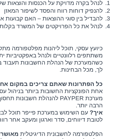
1.
לנהל בקרה מדויקת על הכנסות והוצאות ש
2.
להנפיק דוחות רווח והפסד לשיפור המאזן
3.
להבדיל בין סוגי ההוצאות – האם קבועות א
4.
לנהל את כל הפרויקטים של המשרד בקלות 
כיועץ עסקי, תוכל ליהנות מפלטפורמה מתק
משתתפים רלוונטיים ולנהל באפקטיביות י
כשהמערכת של הנהלת החשבונות תעבוד בשב
לך, מכל הבחינות.
כל הפתרונות שאתם צריכים במקום אח
אחת הפונקציות החשובות ביותר בניהול עס
מערכת
PAYPER
להנהלת חשבונות תחסוך ל
הרבה יותר.
איך?
עם השימוש במערכת פייפר תוכל לבצע 
לטובת דיווחים, סדר וארגון ומעקב אחר רוו
הפלטפורמה לחשבונית הדיגיטלית
מאושרת