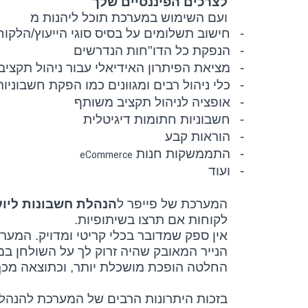
לצרכים הפיננסיים שלך
ועם השימוש במערכת תוכל ליהנות מ
-
חישוב תשלומים על בסיס סוגי הייעוץ/הלקוח
-
הנפקת כל הדו"חות הנדרשים
-
מציאת הפיתרון האידיאלי עבור ניהול תקצי
-
כלי ניהול רבים ומגוונים כמו הפקת חשבוניות
-
אופציה לניהול תקציב משותף
-
חשבוניות חתומות דיגיטלית
-
הוראות קבע
-
התממשקות חנות
eCommerce
-
ועוד
המערכת של פייפר ל
הנהלת חשבונות ליוע
לקוחות אם תרצו בשיתופיות.
אין ספק שמדובר בכלי קריטי ומדויק. המע
הנייר המאובק שהיה זרוק לך על השולחן ב
החלטה הופכת מושכלת יותר, וכתוצאה מכך ג
בזכות היתרונות הרבים של המערכת להנהלת