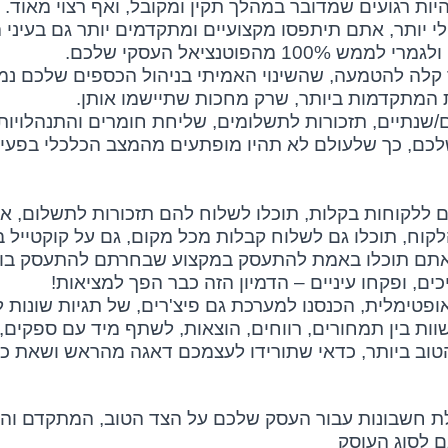
היות רגועים שמדובר במהלך תקין ומקובל, ואף רצוי מאוד.
לי יותר, אתם תיתפסו מקצועיים ומתקדמים יותר גם בעיני 
וטנציאל העסקי שלכם.
 קלה להטמעה, שהשינוי האמיתי בניהול הכספים שלכם נמ
 המתקדמות ביותר, שרק מחכות שתיישמו אותן.
ם/שנתיים, תזכורות לתשלומים, שליחת חומרים והתנהלויות
לכם, כך שלעולם לא תהיו מופתעים מהמצב הכלכלי בפעי
ם ללקוחות בקלות, תוכלו לשלוח להם תזכורות לתשלום, א
לקוח, תוכלו גם לשלוח קבלות מכל מקום, גם על קוקטייל ב
 שאתם תוכלו באמת להתעסק במקצוע שבחרתם להתעסק בו.
ים, ופקחו עיניים – הדמיון הזה כבר הפך למציאות!
טימלית, הכנסנו למערכת גם פיצ'רים, של תגיות שונות לט
וות בין תמחורים, רווחים, הוצאות, לשתף מיד עם ספקים, 
טוב ביותר, כדאי שתורידו לעצמכם דאגה מהראש ושאת כ
ת חשבונות עבור העסק שלכם על הצד הטוב, המתקדם והיע
 לסוג העוסק