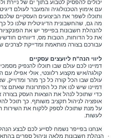
יכולים להפסיק לטבוע בתוך ים של ניירת ול
עם אימוץ הטכנולוגיה והמעבר לעולם דיגיט
ותוכלו לשפר את הביצועים העסקיים שלכם ולגמרי לממש 100% מהפ
מה גם, שהחשבונית הדיגיטלית שלנו כל כך
להנהלת חשבונות בפייפר יש את הפונקציות
את כל הדוחות, הטבות מס, דיווחים חודשי
עבורכם בצורה מותאמת ומדייקת לצרכים ש
ליווי הנה"ח ליועצים עסקיים
דמיינו לכם עולם שבו תוכלו להנפיק מסמכי
קולגה/איש מקצוע רלוונטי, אולי אפילו עם ה
עולם שבו הכל קורה כל כך מהר ומדוייק,
דמיינו שיש לנו את כל הפתרונות שאתם צריכ
כדי שתוכל לנהל את הוצאות העסק בצורה אופ
אופציה לניהול תקציב משותף. כך תוכל להש
על מנת שתוכלו לספק ללקוח את השירות ה
לעשות.
אנחנו בפייפר נשמח לסייע לכם לבצע הנהל
·
הנהלת חשבונות מלאה וניהול ספרים בהתאם